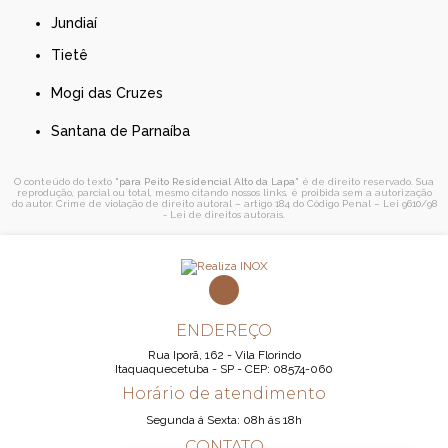
Jundiaí
Tietê
Mogi das Cruzes
Santana de Parnaíba
O conteúdo do texto "
para Peito Residencial Alto da Lapa
" é de direito reservado. Sua
reprodução, parcial ou total, mesmo citando nossos links, é proibida sem a autorização
do autor. Crime de violação de direito autoral – artigo 184 do Código Penal –
Lei 9610/98
- Lei de direitos autorais
.
ENDEREÇO
Rua Iporã, 162 - Vila Florindo
Itaquaquecetuba - SP - CEP: 08574-060
Horário de atendimento
Segunda á Sexta: 08h ás 18h
CONTATO