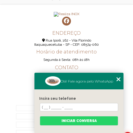
ENDEREÇO
Rua Iporã, 162 - Vila Florindo
Itaquaquecetuba - SP - CEP: 08574-060
Horário de atendimento
Segunda á Sexta: 08h ás 18h
CONTATO
(11) 95290-6233
Olá! Fale agora pelo WhatsApp
(11) 98189-1344
contato@realizainox.com
Insira seu telefone
MENU
HOME
QUEM SOMOS
INICIAR CONVERSA
CONTATO