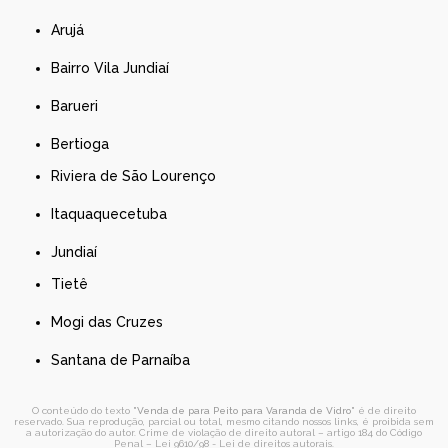
Arujá
Bairro Vila Jundiaí
Barueri
Bertioga
Riviera de São Lourenço
Itaquaquecetuba
Jundiaí
Tietê
Mogi das Cruzes
Santana de Parnaíba
O conteúdo do texto "
Venda de para Peito para Varanda de Vidro
" é de direito
reservado. Sua reprodução, parcial ou total, mesmo citando nossos links, é proibida sem
a autorização do autor. Crime de violação de direito autoral – artigo 184 do Código
Penal –
Lei 9610/98 - Lei de direitos autorais
.