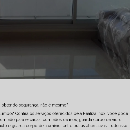
te obtendo segurança, não é mesmo?
impo? Confira os serviços oferecidos pela Realiza Inox, você pode
orrimão para escadas, corrimãos de inox, guarda corpo de vidro,
o e guarda corpo de alumínio, entre outras alternativas. Tudo isso