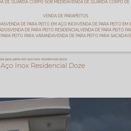
DA DE GUARDA CORPO SOB MEDIDA
VENDA DE GUARDA CORPO DE
VENDA DE PARAPEITOS
DAS
VENDA DE PARA PEITO EM AÇO INOX
VENDA DE PARA PEITO EM 
RADOS
VENDA DE PARA PEITO RESIDENCIAL
VENDA DE PARA PEITO P
E PARA PEITO PARA VARANDA
VENDA DE PARA PEITO PARA SACADA
ta para peito em aco inox residencial doze
 Aço Inox Residencial Doze