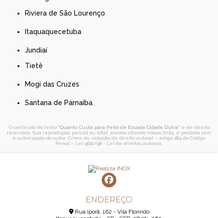
Riviera de São Lourenço
Itaquaquecetuba
Jundiaí
Tietê
Mogi das Cruzes
Santana de Parnaíba
O conteúdo do texto "
Quanto Custa para Peito de Escada Cidade Dutra
" é de direito
reservado. Sua reprodução, parcial ou total, mesmo citando nossos links, é proibida sem
a autorização do autor. Crime de violação de direito autoral – artigo 184 do Código
Penal –
Lei 9610/98 - Lei de direitos autorais
.
ENDEREÇO
Rua Iporã, 162 - Vila Florindo