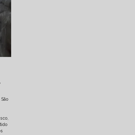
?
m São
osco,
tido
os