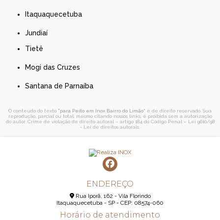
Itaquaquecetuba
Jundiaí
Tietê
Mogi das Cruzes
Santana de Parnaíba
O conteúdo do texto "
para Peito em Inox Bairro do Limão
" é de direito reservado. Sua
reprodução, parcial ou total, mesmo citando nossos links, é proibida sem a autorização
do autor. Crime de violação de direito autoral – artigo 184 do Código Penal –
Lei 9610/98
- Lei de direitos autorais
.
ENDEREÇO
Rua Iporã, 162 - Vila Florindo
Itaquaquecetuba - SP - CEP: 08574-060
Horário de atendimento