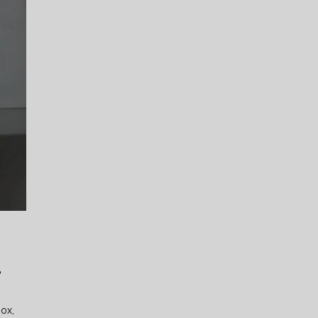
?
ox,