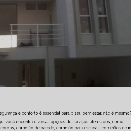
egurança e conforto é essencial para o seu bem estar, não é mesmo
qui você encontra diversas opções de serviços oferecidos, como
orpos, corrimão de parede, corrimão para escadas, corrimãos de in