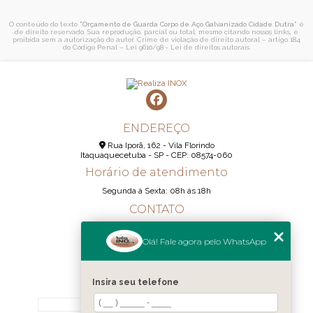
O conteúdo do texto "
Orçamento de Guarda Corpo de Aço Galvanizado Cidade Dutra
" é
de direito reservado. Sua reprodução, parcial ou total, mesmo citando nossos links, é
proibida sem a autorização do autor. Crime de violação de direito autoral – artigo 184
do Código Penal –
Lei 9610/98 - Lei de direitos autorais
.
ENDEREÇO
Rua Iporã, 162 - Vila Florindo
Itaquaquecetuba - SP - CEP: 08574-060
Horário de atendimento
Segunda á Sexta: 08h ás 18h
CONTATO
(11) 95290-6233
Olá! Fale agora pelo WhatsApp
(11) 98189-1344
contato@realizainox.com
Insira seu telefone
MENU
HOME