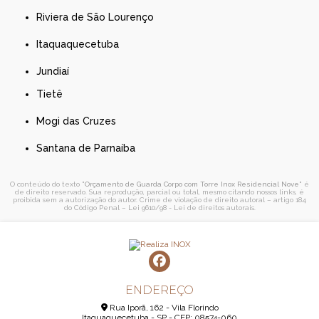
Riviera de São Lourenço
Itaquaquecetuba
Jundiaí
Tietê
Mogi das Cruzes
Santana de Parnaíba
O conteúdo do texto "
Orçamento de Guarda Corpo com Torre Inox Residencial Nove
" é
de direito reservado. Sua reprodução, parcial ou total, mesmo citando nossos links, é
proibida sem a autorização do autor. Crime de violação de direito autoral – artigo 184
do Código Penal –
Lei 9610/98 - Lei de direitos autorais
.
ENDEREÇO
Rua Iporã, 162 - Vila Florindo
Itaquaquecetuba - SP - CEP: 08574-060