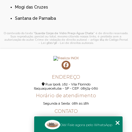
Mogi das Cruzes
Santana de Parnaíba
O conteúdo do texto "
Guarda Corpo de Vidro Preço Água Chata
" é de direito reservado.
Sua reprodução, parcial ou total, mesmo citando nossos links, é proibida sem a
autorização do autor. Crime de violação de direito autoral – artigo 184 do Código Penal
–
Lei 9610/98 - Lei de direitos autorais
.
ENDEREÇO
Rua Iporã, 162 - Vila Florindo
Itaquaquecetuba - SP - CEP: 08574-060
Horário de atendimento
Segunda á Sexta: 08h ás 18h
CONTATO
(11) 95290-6233
Olá! Fale agora pelo WhatsApp
(11) 98189-1344
contato@realizainox.com