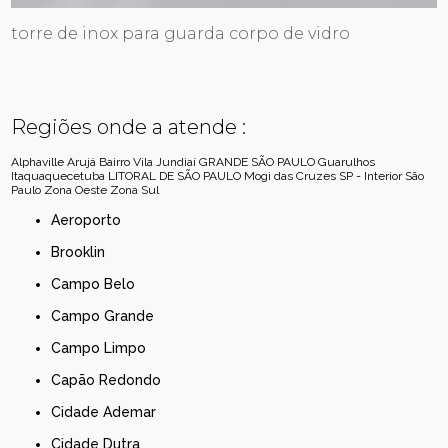
torre de inox para guarda corpo de vidro
Regiões onde a atende :
Alphaville
Arujá
Bairro Vila Jundiaí
GRANDE SÃO PAULO
Guarulhos
Itaquaquecetuba
LITORAL DE SÃO PAULO
Mogi das Cruzes
SP - Interior
São
Paulo
Zona Oeste
Zona Sul
Aeroporto
Brooklin
Campo Belo
Campo Grande
Campo Limpo
Capão Redondo
Cidade Ademar
Cidade Dutra