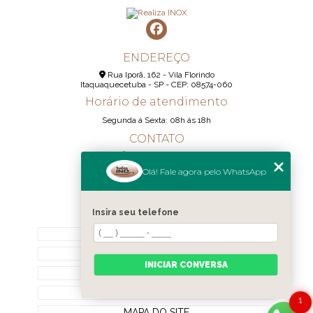
ENDEREÇO
Rua Iporã, 162 - Vila Florindo
Itaquaquecetuba - SP - CEP: 08574-060
Horário de atendimento
Segunda á Sexta: 08h ás 18h
CONTATO
(11) 95290-6233
Olá! Fale agora pelo WhatsApp
(11) 98189-1344
contato@realizainox.com
Insira seu telefone
MENU
HOME
QUEM SOMOS
INICIAR CONVERSA
CONTATO
CATEGORIAS
1
MAPA DO SITE