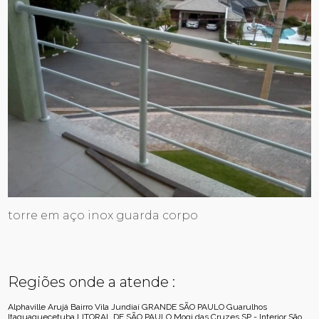
torre em aço inox guarda corpo
Regiões onde a atende :
Alphaville
Arujá
Bairro Vila Jundiaí
GRANDE SÃO PAULO
Guarulhos
Itaquaquecetuba
LITORAL DE SÃO PAULO
Mogi das Cruzes
SP - Interior
São