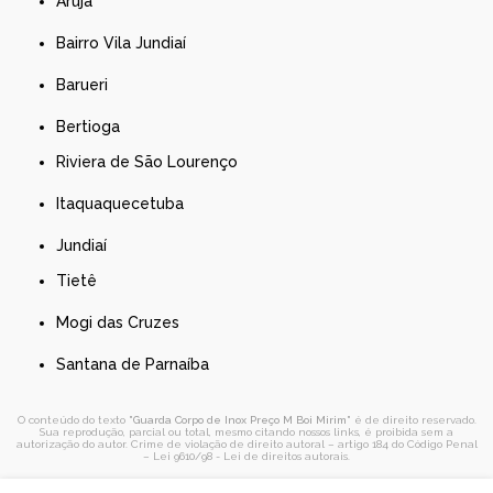
Arujá
Bairro Vila Jundiaí
Barueri
Bertioga
Riviera de São Lourenço
Itaquaquecetuba
Jundiaí
Tietê
Mogi das Cruzes
Santana de Parnaíba
O conteúdo do texto "
Guarda Corpo de Inox Preço M Boi Mirim
" é de direito reservado.
Sua reprodução, parcial ou total, mesmo citando nossos links, é proibida sem a
autorização do autor. Crime de violação de direito autoral – artigo 184 do Código Penal
–
Lei 9610/98 - Lei de direitos autorais
.