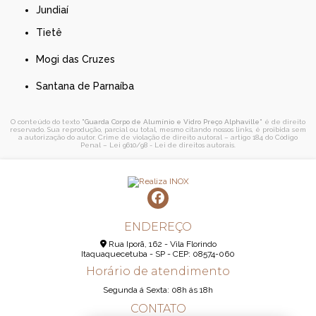
Jundiaí
Tietê
Mogi das Cruzes
Santana de Parnaíba
O conteúdo do texto "
Guarda Corpo de Alumínio e Vidro Preço Alphaville
" é de direito
reservado. Sua reprodução, parcial ou total, mesmo citando nossos links, é proibida sem
a autorização do autor. Crime de violação de direito autoral – artigo 184 do Código
Penal –
Lei 9610/98 - Lei de direitos autorais
.
ENDEREÇO
Rua Iporã, 162 - Vila Florindo
Itaquaquecetuba - SP - CEP: 08574-060
Horário de atendimento
Segunda á Sexta: 08h ás 18h
CONTATO