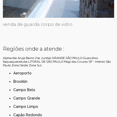
venda de guarda corpo de vidro
Regiões onde a atende :
Alphaville
Arujá
Bairro Vila Jundiaí
GRANDE SÃO PAULO
Guarulhos
Itaquaquecetuba
LITORAL DE SÃO PAULO
Mogi das Cruzes
SP - Interior
São
Paulo
Zona Oeste
Zona Sul
Aeroporto
Brooklin
Campo Belo
Campo Grande
Campo Limpo
Capão Redondo