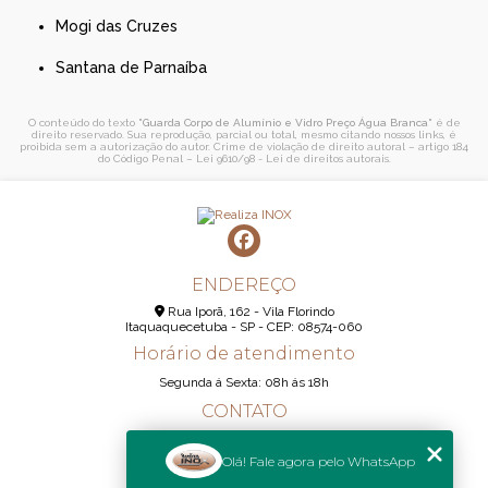
Mogi das Cruzes
Santana de Parnaíba
O conteúdo do texto "
Guarda Corpo de Alumínio e Vidro Preço Água Branca
" é de
direito reservado. Sua reprodução, parcial ou total, mesmo citando nossos links, é
proibida sem a autorização do autor. Crime de violação de direito autoral – artigo 184
do Código Penal –
Lei 9610/98 - Lei de direitos autorais
.
ENDEREÇO
Rua Iporã, 162 - Vila Florindo
Itaquaquecetuba - SP - CEP: 08574-060
Horário de atendimento
Segunda á Sexta: 08h ás 18h
CONTATO
(11) 95290-6233
Olá! Fale agora pelo WhatsApp
(11) 98189-1344
contato@realizainox.com