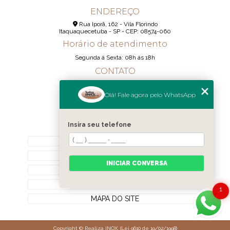
ENDEREÇO
Rua Iporã, 162 - Vila Florindo
Itaquaquecetuba - SP - CEP: 08574-060
Horário de atendimento
Segunda á Sexta: 08h ás 18h
CONTATO
(11) 95290-6233
Olá! Fale agora pelo WhatsApp
(11) 98189-1344
contato@realizainox.com
Insira seu telefone
MENU
HOME
QUEM SOMOS
INICIAR CONVERSA
CONTATO
CATEGORIAS
1
MAPA DO SITE
Copyright © Realiza INOX. (Lei 9610 de 19/02/1998)