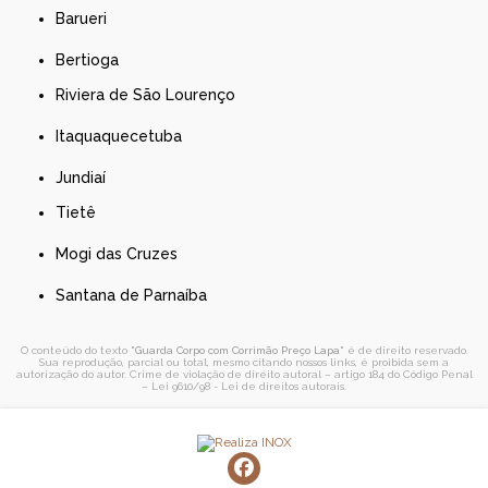
Barueri
Bertioga
Riviera de São Lourenço
Itaquaquecetuba
Jundiaí
Tietê
Mogi das Cruzes
Santana de Parnaíba
O conteúdo do texto "
Guarda Corpo com Corrimão Preço Lapa
" é de direito reservado.
Sua reprodução, parcial ou total, mesmo citando nossos links, é proibida sem a
autorização do autor. Crime de violação de direito autoral – artigo 184 do Código Penal
–
Lei 9610/98 - Lei de direitos autorais
.