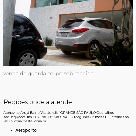
venda de guarda corpo sob medida
Regiões onde a atende :
Alphaville
Arujá
Bairro Vila Jundiaí
GRANDE SÃO PAULO
Guarulhos
Itaquaquecetuba
LITORAL DE SÃO PAULO
Mogi das Cruzes
SP - Interior
São
Paulo
Zona Oeste
Zona Sul
Aeroporto