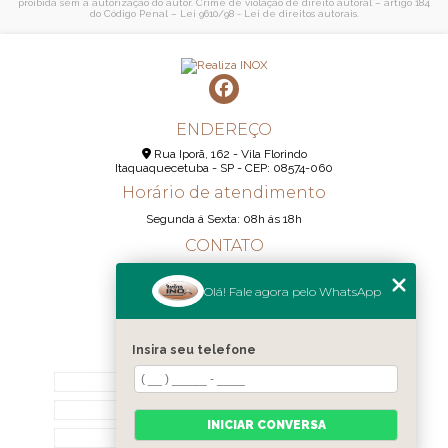
proibida sem a autorização do autor. Crime de violação de direito autoral – artigo 184
do Código Penal –
Lei 9610/98 - Lei de direitos autorais
.
ENDEREÇO
Rua Iporã, 162 - Vila Florindo
Itaquaquecetuba - SP - CEP: 08574-060
Horário de atendimento
Segunda á Sexta: 08h ás 18h
CONTATO
(11) 95290-6233
Olá! Fale agora pelo WhatsApp
(11) 98189-1344
contato@realizainox.com
Insira seu telefone
MENU
HOME
QUEM SOMOS
INICIAR CONVERSA
CONTATO