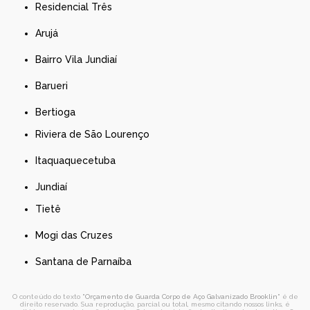
Residencial Três
Arujá
Bairro Vila Jundiaí
Barueri
Bertioga
Riviera de São Lourenço
Itaquaquecetuba
Jundiaí
Tietê
Mogi das Cruzes
Santana de Parnaíba
O conteúdo do texto "
Orçamento de Guarda Corpo de Aço Galvanizado Brooklin
" é de
direito reservado. Sua reprodução, parcial ou total, mesmo citando nossos links, é