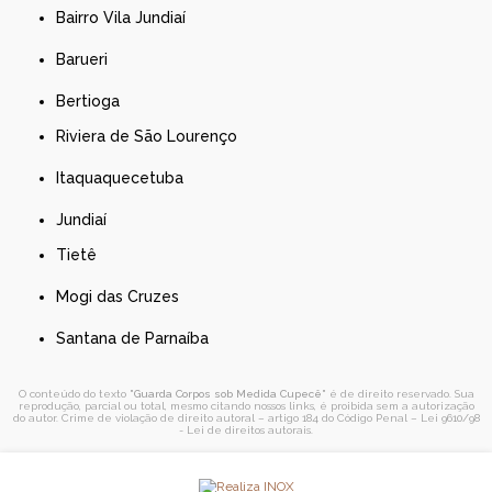
Bairro Vila Jundiaí
Barueri
Bertioga
Riviera de São Lourenço
Itaquaquecetuba
Jundiaí
Tietê
Mogi das Cruzes
Santana de Parnaíba
O conteúdo do texto "
Guarda Corpos sob Medida Cupecê
" é de direito reservado. Sua
reprodução, parcial ou total, mesmo citando nossos links, é proibida sem a autorização
do autor. Crime de violação de direito autoral – artigo 184 do Código Penal –
Lei 9610/98
- Lei de direitos autorais
.