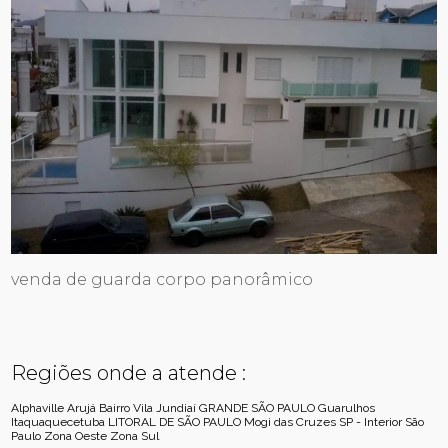
venda de guarda corpo panorâmico
Regiões onde a atende :
Alphaville
Arujá
Bairro Vila Jundiaí
GRANDE SÃO PAULO
Guarulhos
Itaquaquecetuba
LITORAL DE SÃO PAULO
Mogi das Cruzes
SP - Interior
São
Paulo
Zona Oeste
Zona Sul