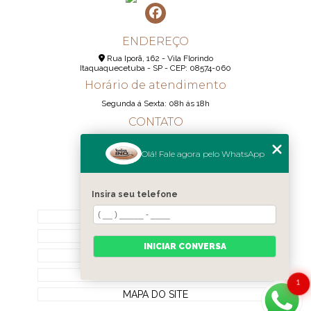
ENDEREÇO
Rua Iporã, 162 - Vila Florindo
Itaquaquecetuba - SP - CEP: 08574-060
Horário de atendimento
Segunda á Sexta: 08h ás 18h
CONTATO
(11) 95290-6233
Olá! Fale agora pelo WhatsApp
(11) 98189-1344
contato@realizainox.com
Insira seu telefone
MENU
HOME
QUEM SOMOS
INICIAR CONVERSA
CONTATO
CATEGORIAS
1
MAPA DO SITE