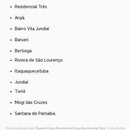
Residencial Três
Arujá
Bairro Vila Jundiaí
Barueri
Bertioga
Riviera de São Lourenço
Itaquaquecetuba
Jundiaí
Tietê
Mogi das Cruzes
Santana de Parnaíba
O conteúdo do texto "
Guarda Corpo Panorâmico Preço Residencial Dois
" é de direito