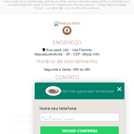
reservado. Sua reprodução, parcial ou total, mesmo citando nossos links, é proibida sem
a autorização do autor. Crime de violação de direito autoral – artigo 184 do Código
Penal –
Lei 9610/98 - Lei de direitos autorais
.
ENDEREÇO
Rua Iporã, 162 - Vila Florindo
Itaquaquecetuba - SP - CEP: 08574-060
Horário de atendimento
Segunda á Sexta: 08h ás 18h
CONTATO
(11) 95290-6233
Olá! Fale agora pelo WhatsApp
(11) 98189-1344
contato@realizainox.com
Insira seu telefone
MENU
HOME
QUEM SOMOS
INICIAR CONVERSA