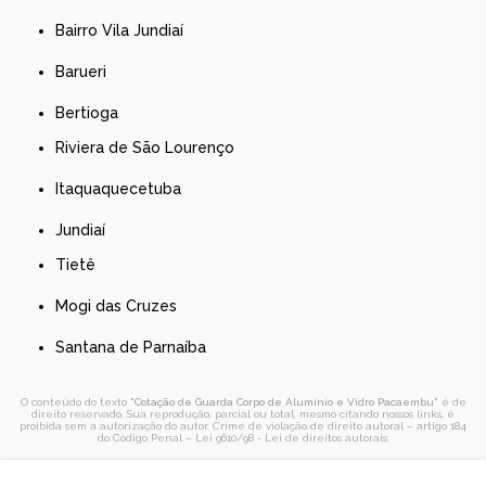
Bairro Vila Jundiaí
Barueri
Bertioga
Riviera de São Lourenço
Itaquaquecetuba
Jundiaí
Tietê
Mogi das Cruzes
Santana de Parnaíba
O conteúdo do texto "
Cotação de Guarda Corpo de Alumínio e Vidro Pacaembu
" é de
direito reservado. Sua reprodução, parcial ou total, mesmo citando nossos links, é
proibida sem a autorização do autor. Crime de violação de direito autoral – artigo 184
do Código Penal –
Lei 9610/98 - Lei de direitos autorais
.