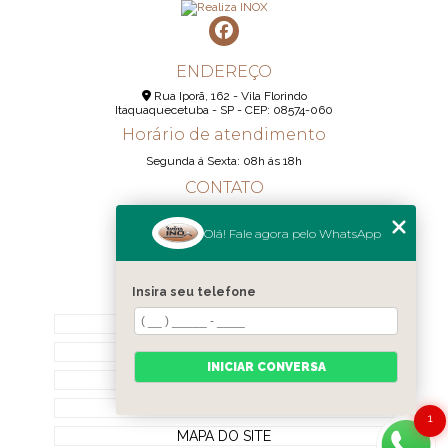
ENDEREÇO
Rua Iporã, 162 - Vila Florindo
Itaquaquecetuba - SP - CEP: 08574-060
Horário de atendimento
Segunda á Sexta: 08h ás 18h
CONTATO
(11) 95290-6233
Olá! Fale agora pelo WhatsApp
(11) 98189-1344
contato@realizainox.com
Insira seu telefone
MENU
HOME
QUEM SOMOS
INICIAR CONVERSA
CONTATO
CATEGORIAS
1
MAPA DO SITE