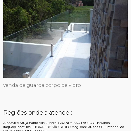
venda de guarda corpo de vidro
Regiões onde a atende :
Alphaville
Arujá
Bairro Vila Jundiaí
GRANDE SÃO PAULO
Guarulhos
Itaquaquecetuba
LITORAL DE SÃO PAULO
Mogi das Cruzes
SP - Interior
São
Paulo
Zona Oeste
Zona Sul