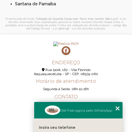
Santana de Parnaíba
O conteúdo do texto "
Cotação de Guarda Corpo com Torre Inox Jardim São Luiz
" é de
direito reservado. Sua reprodução, parcial ou total, mesmo citando nossos links, é
proibida sem a autorização do autor. Crime de violação de direito autoral – artigo 184
do Código Penal –
Lei 9610/98 - Lei de direitos autorais
.
ENDEREÇO
Rua Iporã, 162 - Vila Florindo
Itaquaquecetuba - SP - CEP: 08574-060
Horário de atendimento
Segunda á Sexta: 08h ás 18h
CONTATO
(11) 95290-6233
Olá! Fale agora pelo WhatsApp
(11) 98189-1344
contato@realizainox.com
Insira seu telefone
MENU