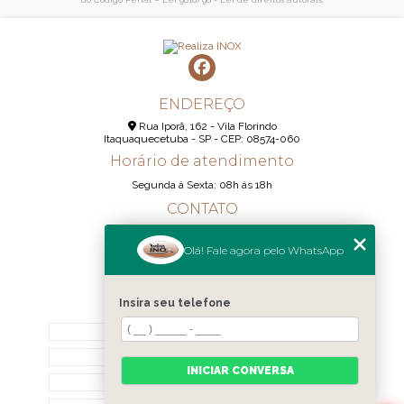
ENDEREÇO
Rua Iporã, 162 - Vila Florindo
Itaquaquecetuba - SP - CEP: 08574-060
Horário de atendimento
Segunda á Sexta: 08h ás 18h
CONTATO
(11) 95290-6233
Olá! Fale agora pelo WhatsApp
(11) 98189-1344
contato@realizainox.com
Insira seu telefone
MENU
HOME
QUEM SOMOS
INICIAR CONVERSA
CONTATO