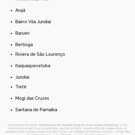
Arujá
Bairro Vila Jundiaí
Barueri
Bertioga
Riviera de São Lourenço
Itaquaquecetuba
Jundiaí
Tietê
Mogi das Cruzes
Santana de Parnaíba
O conteúdo do texto "
Orçamento de Guarda Corpo de Inox Jardim Fortaleza
" é de
direito reservado. Sua reprodução, parcial ou total, mesmo citando nossos links, é
proibida sem a autorização do autor. Crime de violação de direito autoral – artigo 184
do Código Penal –
Lei 9610/98 - Lei de direitos autorais
.