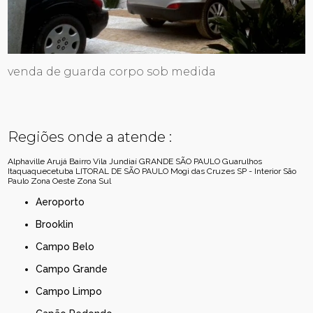
venda de guarda corpo sob medida
Regiões onde a atende :
Alphaville
Arujá
Bairro Vila Jundiaí
GRANDE SÃO PAULO
Guarulhos
Itaquaquecetuba
LITORAL DE SÃO PAULO
Mogi das Cruzes
SP - Interior
São
Paulo
Zona Oeste
Zona Sul
Aeroporto
Brooklin
Campo Belo
Campo Grande
Campo Limpo