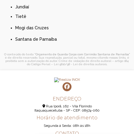
Jundiaí
Tietê
Mogi das Cruzes
Santana de Parnaíba
O conteúdo do texto "
Orçamento de Guarda Corpo com Corrimão Santana de Parnaíba
"
é de direito reservado. Sua reprodução, parcial ou total, mesmo citando nossos links, é
proibida sem a autorização do autor. Crime de violação de direito autoral – artigo 184
do Código Penal –
Lei 9610/98 - Lei de direitos autorais
.
ENDEREÇO
Rua Iporã, 162 - Vila Florindo
Itaquaquecetuba - SP - CEP: 08574-060
Horário de atendimento
Segunda á Sexta: 08h ás 18h
CONTATO