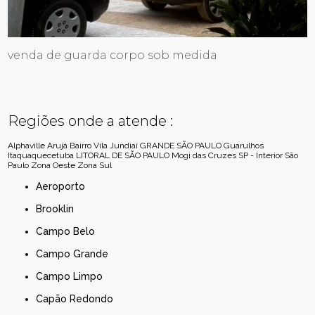
venda de guarda corpo sob medida
Regiões onde a atende :
Alphaville
Arujá
Bairro Vila Jundiaí
GRANDE SÃO PAULO
Guarulhos
Itaquaquecetuba
LITORAL DE SÃO PAULO
Mogi das Cruzes
SP - Interior
São
Paulo
Zona Oeste
Zona Sul
Aeroporto
Brooklin
Campo Belo
Campo Grande
Campo Limpo
Capão Redondo