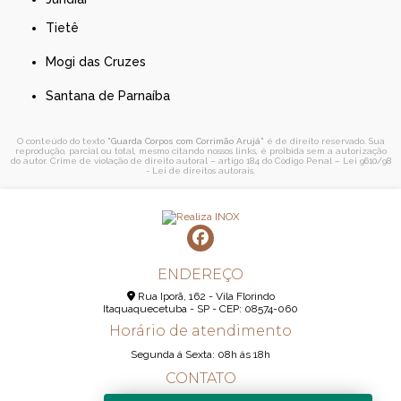
Tietê
Mogi das Cruzes
Santana de Parnaíba
O conteúdo do texto "
Guarda Corpos com Corrimão Arujá
" é de direito reservado. Sua
reprodução, parcial ou total, mesmo citando nossos links, é proibida sem a autorização
do autor. Crime de violação de direito autoral – artigo 184 do Código Penal –
Lei 9610/98
- Lei de direitos autorais
.
ENDEREÇO
Rua Iporã, 162 - Vila Florindo
Itaquaquecetuba - SP - CEP: 08574-060
Horário de atendimento
Segunda á Sexta: 08h ás 18h
CONTATO
(11) 95290-6233