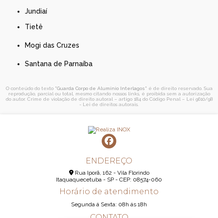
Jundiaí
Tietê
Mogi das Cruzes
Santana de Parnaíba
O conteúdo do texto "
Guarda Corpo de Alumínio Interlagos
" é de direito reservado. Sua
reprodução, parcial ou total, mesmo citando nossos links, é proibida sem a autorização
do autor. Crime de violação de direito autoral – artigo 184 do Código Penal –
Lei 9610/98
- Lei de direitos autorais
.
ENDEREÇO
Rua Iporã, 162 - Vila Florindo
Itaquaquecetuba - SP - CEP: 08574-060
Horário de atendimento
Segunda á Sexta: 08h ás 18h
CONTATO