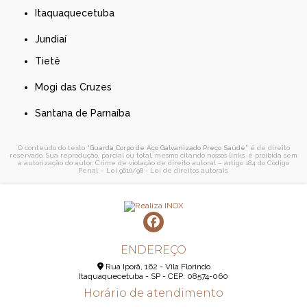
Itaquaquecetuba
Jundiaí
Tietê
Mogi das Cruzes
Santana de Parnaíba
O conteúdo do texto "
Guarda Corpo de Aço Galvanizado Preço Saúde
" é de direito
reservado. Sua reprodução, parcial ou total, mesmo citando nossos links, é proibida sem
a autorização do autor. Crime de violação de direito autoral – artigo 184 do Código
Penal –
Lei 9610/98 - Lei de direitos autorais
.
ENDEREÇO
Rua Iporã, 162 - Vila Florindo
Itaquaquecetuba - SP - CEP: 08574-060
Horário de atendimento