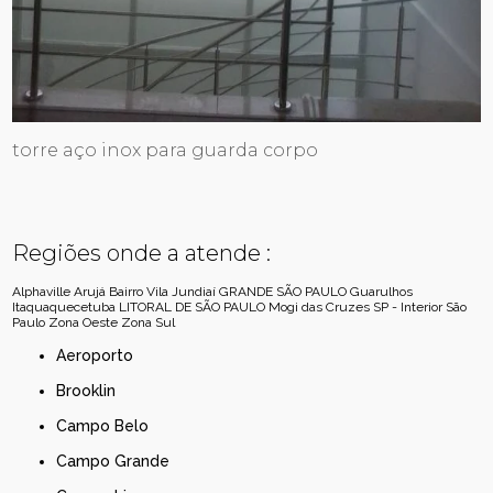
torre aço inox para guarda corpo
Regiões onde a atende :
Alphaville
Arujá
Bairro Vila Jundiaí
GRANDE SÃO PAULO
Guarulhos
Itaquaquecetuba
LITORAL DE SÃO PAULO
Mogi das Cruzes
SP - Interior
São
Paulo
Zona Oeste
Zona Sul
Aeroporto
Brooklin
Campo Belo
Campo Grande