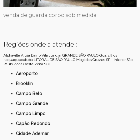
venda de guarda corpo sob medida
Regiões onde a atende :
Alphaville
Arujá
Bairro Vila Jundiaí
GRANDE SÃO PAULO
Guarulhos
Itaquaquecetuba
LITORAL DE SÃO PAULO
Mogi das Cruzes
SP - Interior
São
Paulo
Zona Oeste
Zona Sul
Aeroporto
Brooklin
Campo Belo
Campo Grande
Campo Limpo
Capão Redondo
Cidade Ademar