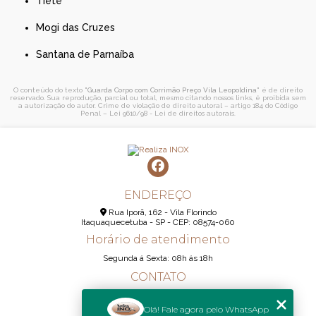
Tietê
Mogi das Cruzes
Santana de Parnaíba
O conteúdo do texto "
Guarda Corpo com Corrimão Preço Vila Leopoldina
" é de direito
reservado. Sua reprodução, parcial ou total, mesmo citando nossos links, é proibida sem
a autorização do autor. Crime de violação de direito autoral – artigo 184 do Código
Penal –
Lei 9610/98 - Lei de direitos autorais
.
ENDEREÇO
Rua Iporã, 162 - Vila Florindo
Itaquaquecetuba - SP - CEP: 08574-060
Horário de atendimento
Segunda á Sexta: 08h ás 18h
CONTATO
(11) 95290-6233
Olá! Fale agora pelo WhatsApp
(11) 98189-1344