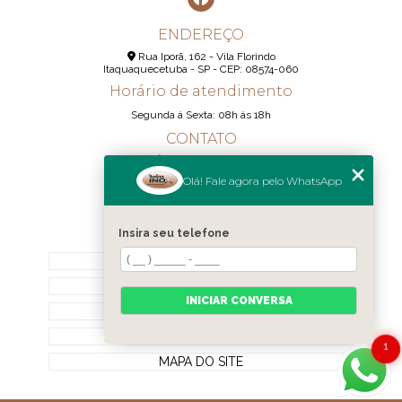
ENDEREÇO
Rua Iporã, 162 - Vila Florindo
Itaquaquecetuba - SP - CEP: 08574-060
Horário de atendimento
Segunda á Sexta: 08h ás 18h
CONTATO
(11) 95290-6233
Olá! Fale agora pelo WhatsApp
(11) 98189-1344
contato@realizainox.com
Insira seu telefone
MENU
HOME
QUEM SOMOS
INICIAR CONVERSA
CONTATO
CATEGORIAS
1
MAPA DO SITE