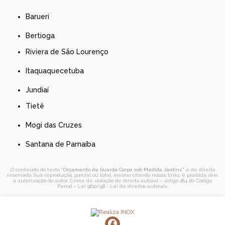
Barueri
Bertioga
Riviera de São Lourenço
Itaquaquecetuba
Jundiaí
Tietê
Mogi das Cruzes
Santana de Parnaíba
O conteúdo do texto "
Orçamento de Guarda Corpo sob Medida Jardins
" é de direito
reservado. Sua reprodução, parcial ou total, mesmo citando nossos links, é proibida sem
a autorização do autor. Crime de violação de direito autoral – artigo 184 do Código
Penal –
Lei 9610/98 - Lei de direitos autorais
.