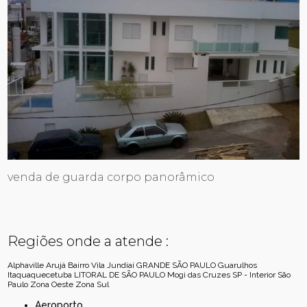
venda de guarda corpo panorâmico
Regiões onde a atende :
Alphaville
Arujá
Bairro Vila Jundiaí
GRANDE SÃO PAULO
Guarulhos
Itaquaquecetuba
LITORAL DE SÃO PAULO
Mogi das Cruzes
SP - Interior
São
Paulo
Zona Oeste
Zona Sul
Aeroporto