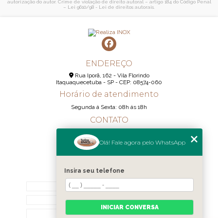
autorização do autor. Crime de violação de direito autoral – artigo 184 do Código Penal
–
Lei 9610/98 - Lei de direitos autorais
.
ENDEREÇO
Rua Iporã, 162 - Vila Florindo
Itaquaquecetuba - SP - CEP: 08574-060
Horário de atendimento
Segunda á Sexta: 08h ás 18h
CONTATO
(11) 95290-6233
Olá! Fale agora pelo WhatsApp
(11) 98189-1344
contato@realizainox.com
Insira seu telefone
MENU
HOME
QUEM SOMOS
INICIAR CONVERSA
CONTATO