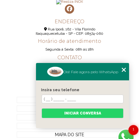
ENDEREÇO
Rua Iporã, 162 - Vila Florindo
Itaquaquecetuba - SP - CEP: 08574-060
Horário de atendimento
Segunda á Sexta: 08h ás 18h
CONTATO
(11) 95290-6233
Olá! Fale agora pelo WhatsApp
(11) 98189-1344
contato@realizainox.com
Insira seu telefone
MENU
HOME
QUEM SOMOS
INICIAR CONVERSA
CONTATO
CATEGORIAS
1
MAPA DO SITE