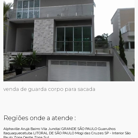
venda de guarda corpo para sacada
Regiões onde a atende :
Alphaville
Arujá
Bairro Vila Jundiaí
GRANDE SÃO PAULO
Guarulhos
Itaquaquecetuba
LITORAL DE SÃO PAULO
Mogi das Cruzes
SP - Interior
São
Paulo
Zona Oeste
Zona Sul