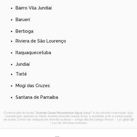
Bairro Vila Jundiaí
Barueri
Bertioga
Riviera de São Lourenço
Itaquaquecetuba
Jundiaí
Tietê
Mogi das Cruzes
Santana de Parnaíba
O conteúdo do texto "
Guarda Corpo Panorâmico Água Azul
" é de direito reservado. Sua
reprodução, parcial ou total, mesmo citando nossos links, é proibida sem a autorização
do autor. Crime de violação de direito autoral – artigo 184 do Código Penal –
Lei 9610/98
- Lei de direitos autorais
.