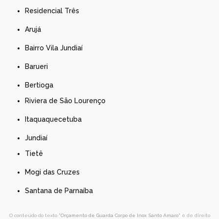
Residencial Três
Arujá
Bairro Vila Jundiaí
Barueri
Bertioga
Riviera de São Lourenço
Itaquaquecetuba
Jundiaí
Tietê
Mogi das Cruzes
Santana de Parnaíba
O conteúdo do texto "
Orçamento de Guarda Corpo de Inox Santo Amaro
" é de direito