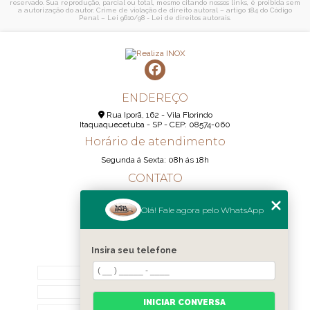
reservado. Sua reprodução, parcial ou total, mesmo citando nossos links, é proibida sem
a autorização do autor. Crime de violação de direito autoral – artigo 184 do Código
Penal –
Lei 9610/98 - Lei de direitos autorais
.
ENDEREÇO
Rua Iporã, 162 - Vila Florindo
Itaquaquecetuba - SP - CEP: 08574-060
Horário de atendimento
Segunda á Sexta: 08h ás 18h
CONTATO
(11) 95290-6233
Olá! Fale agora pelo WhatsApp
(11) 98189-1344
contato@realizainox.com
Insira seu telefone
MENU
HOME
QUEM SOMOS
INICIAR CONVERSA