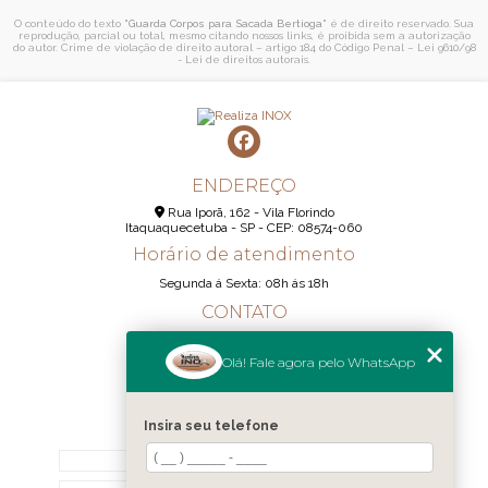
O conteúdo do texto "
Guarda Corpos para Sacada Bertioga
" é de direito reservado. Sua
reprodução, parcial ou total, mesmo citando nossos links, é proibida sem a autorização
do autor. Crime de violação de direito autoral – artigo 184 do Código Penal –
Lei 9610/98
- Lei de direitos autorais
.
ENDEREÇO
Rua Iporã, 162 - Vila Florindo
Itaquaquecetuba - SP - CEP: 08574-060
Horário de atendimento
Segunda á Sexta: 08h ás 18h
CONTATO
(11) 95290-6233
Olá! Fale agora pelo WhatsApp
(11) 98189-1344
contato@realizainox.com
Insira seu telefone
MENU
HOME