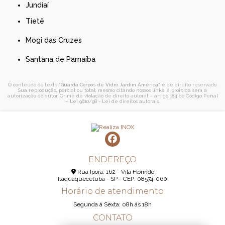
Jundiaí
Tietê
Mogi das Cruzes
Santana de Parnaíba
O conteúdo do texto "
Guarda Corpos de Vidro Jardim América
" é de direito reservado.
Sua reprodução, parcial ou total, mesmo citando nossos links, é proibida sem a
autorização do autor. Crime de violação de direito autoral – artigo 184 do Código Penal
–
Lei 9610/98 - Lei de direitos autorais
.
ENDEREÇO
Rua Iporã, 162 - Vila Florindo
Itaquaquecetuba - SP - CEP: 08574-060
Horário de atendimento
Segunda á Sexta: 08h ás 18h
CONTATO