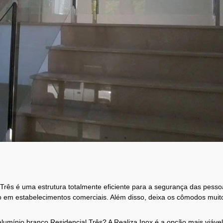
Três é uma estrutura totalmente eficiente para a segurança das pesso
nto em estabelecimentos comerciais. Além disso, deixa os cômodos muit
umínio branco Residencial Três? A Realiza Inox é a opção mais viável,