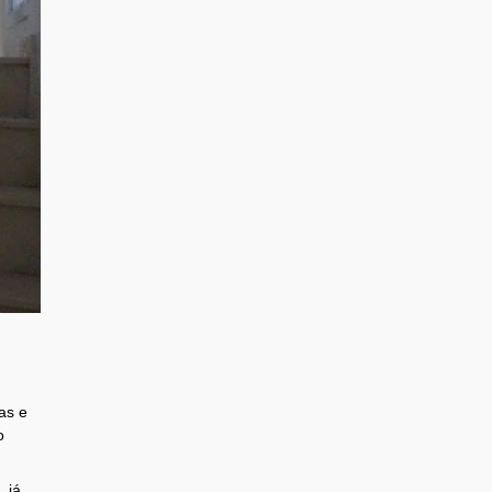
as e
o
 já