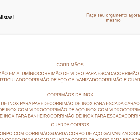
Faça seu orçamento agor
istas!
mesmo
CORRIMÃOS
MÃO EM ALUMÍNIO
CORRIMÃO DE VIDRO PARA ESCADA
CORRIMÃO
ARTICULADO
CORRIMÃO DE AÇO GALVANIZADO
CORRIMÃO E GUA
CORRIMÃOS DE INOX
 DE INOX PARA PAREDE
CORRIMÃO DE INOX PARA ESCADA CARA
DE INOX COM VIDRO
CORRIMÃO DE AÇO INOX COM VIDRO
CORRI
E INOX PARA BANHEIRO
CORRIMÃO DE INOX PARA ESCADA
CORR
GUARDA CORPOS
 CORPO COM CORRIMÃO
GUARDA CORPO DE AÇO GALVANIZADO
G
DA CORPO PARA SACADA
GUARDA CORPO DE VIDRO PARA ESCAD