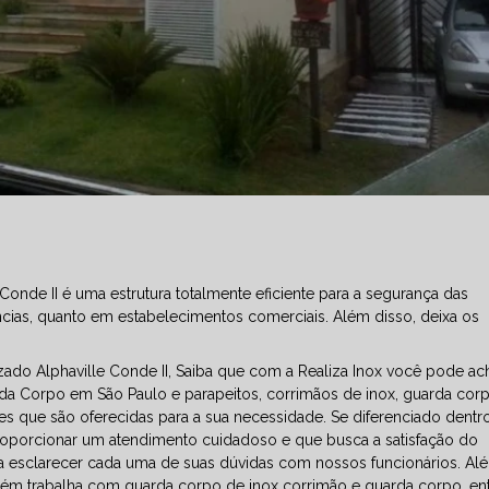
onde II é uma estrutura totalmente eficiente para a segurança das
ncias, quanto em estabelecimentos comerciais. Além disso, deixa os
ado Alphaville Conde II, Saiba que com a Realiza Inox você pode ac
a Corpo em São Paulo e parapeitos, corrimãos de inox, guarda cor
es que são oferecidas para a sua necessidade. Se diferenciado dentr
porcionar um atendimento cuidadoso e que busca a satisfação do
para esclarecer cada uma de suas dúvidas com nossos funcionários. A
ém trabalha com guarda corpo de inox corrimão e guarda corpo, en