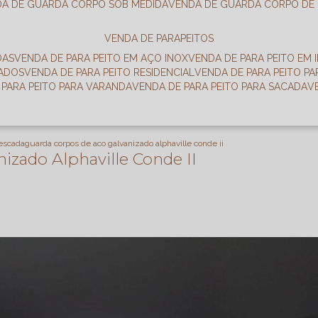
DA DE GUARDA CORPO SOB MEDIDA
VENDA DE GUARDA CORPO DE
VENDA DE PARAPEITOS
DAS
VENDA DE PARA PEITO EM AÇO INOX
VENDA DE PARA PEITO EM 
RADOS
VENDA DE PARA PEITO RESIDENCIAL
VENDA DE PARA PEITO P
E PARA PEITO PARA VARANDA
VENDA DE PARA PEITO PARA SACADA
 escada
guarda corpos de aco galvanizado alphaville conde ii
izado Alphaville Conde II