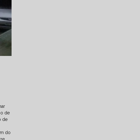
har
po de
o de
lém do
tre