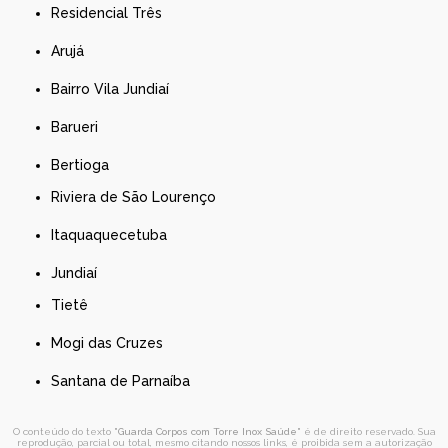
Residencial Três
Arujá
Bairro Vila Jundiaí
Barueri
Bertioga
Riviera de São Lourenço
Itaquaquecetuba
Jundiaí
Tietê
Mogi das Cruzes
Santana de Parnaíba
O conteúdo do texto "
Guarda Corpos com Torre Inox Saúde
" é de direito reservado. Sua
reprodução, parcial ou total, mesmo citando nossos links, é proibida sem a autorização