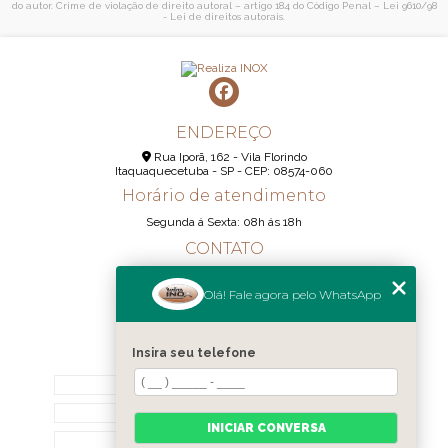
do autor. Crime de violação de direito autoral – artigo 184 do Código Penal –
Lei 9610/98
- Lei de direitos autorais
.
ENDEREÇO
Rua Iporã, 162 - Vila Florindo
Itaquaquecetuba - SP - CEP: 08574-060
Horário de atendimento
Segunda á Sexta: 08h ás 18h
CONTATO
(11) 95290-6233
Olá! Fale agora pelo WhatsApp
(11) 98189-1344
contato@realizainox.com
Insira seu telefone
MENU
HOME
QUEM SOMOS
INICIAR CONVERSA
CONTATO