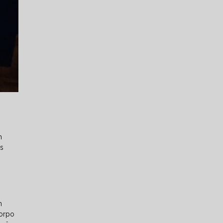
m
is
m
corpo