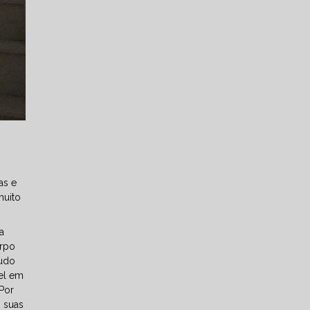
as e
muito
a
orpo
Tudo
vel em
Por
s suas