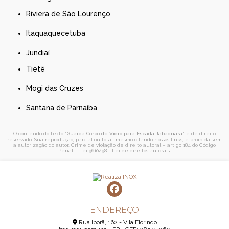
Riviera de São Lourenço
Itaquaquecetuba
Jundiaí
Tietê
Mogi das Cruzes
Santana de Parnaíba
O conteúdo do texto "
Guarda Corpo de Vidro para Escada Jabaquara
" é de direito
reservado. Sua reprodução, parcial ou total, mesmo citando nossos links, é proibida sem
a autorização do autor. Crime de violação de direito autoral – artigo 184 do Código
Penal –
Lei 9610/98 - Lei de direitos autorais
.
ENDEREÇO
Rua Iporã, 162 - Vila Florindo