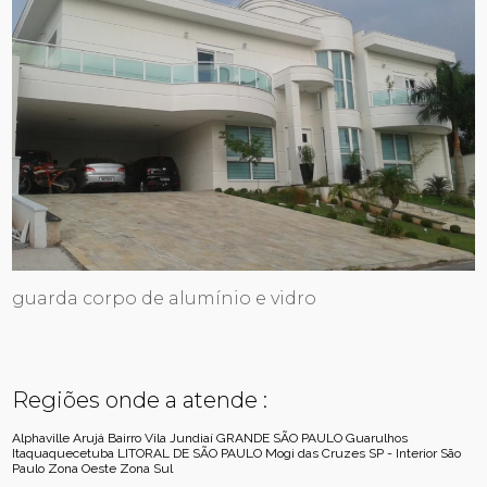
guarda corpo de alumínio e vidro
Regiões onde a atende :
Alphaville
Arujá
Bairro Vila Jundiaí
GRANDE SÃO PAULO
Guarulhos
Itaquaquecetuba
LITORAL DE SÃO PAULO
Mogi das Cruzes
SP - Interior
São
Paulo
Zona Oeste
Zona Sul