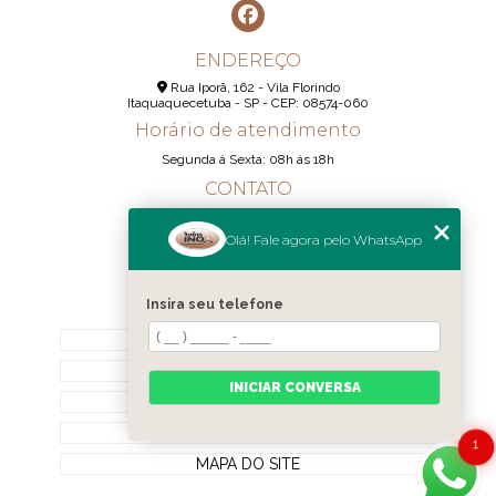
ENDEREÇO
Rua Iporã, 162 - Vila Florindo
Itaquaquecetuba - SP - CEP: 08574-060
Horário de atendimento
Segunda á Sexta: 08h ás 18h
CONTATO
(11) 95290-6233
Olá! Fale agora pelo WhatsApp
(11) 98189-1344
contato@realizainox.com
Insira seu telefone
MENU
HOME
QUEM SOMOS
INICIAR CONVERSA
CONTATO
CATEGORIAS
1
MAPA DO SITE