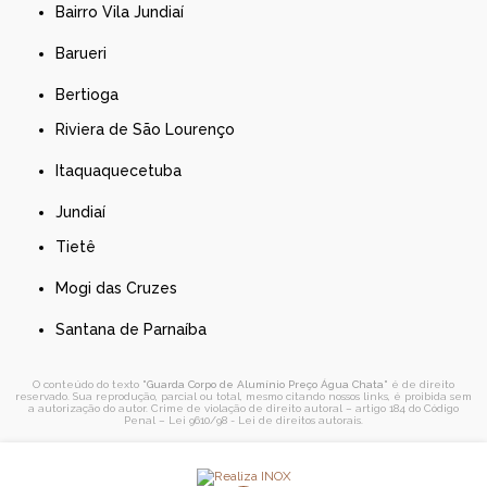
Bairro Vila Jundiaí
Barueri
Bertioga
Riviera de São Lourenço
Itaquaquecetuba
Jundiaí
Tietê
Mogi das Cruzes
Santana de Parnaíba
O conteúdo do texto "
Guarda Corpo de Alumínio Preço Água Chata
" é de direito
reservado. Sua reprodução, parcial ou total, mesmo citando nossos links, é proibida sem
a autorização do autor. Crime de violação de direito autoral – artigo 184 do Código
Penal –
Lei 9610/98 - Lei de direitos autorais
.