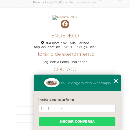
Penal –
Lei 9610/98 - Lei de direitos autorais
.
ENDEREÇO
Rua Iporã, 162 - Vila Florindo
Itaquaquecetuba - SP - CEP: 08574-060
Horário de atendimento
Segunda á Sexta: 08h ás 18h
CONTATO
(11) 95290-6233
Olá! Fale agora pelo WhatsApp
(11) 98189-1344
contato@realizainox.com
Insira seu telefone
MENU
HOME
QUEM SOMOS
INICIAR CONVERSA
CONTATO