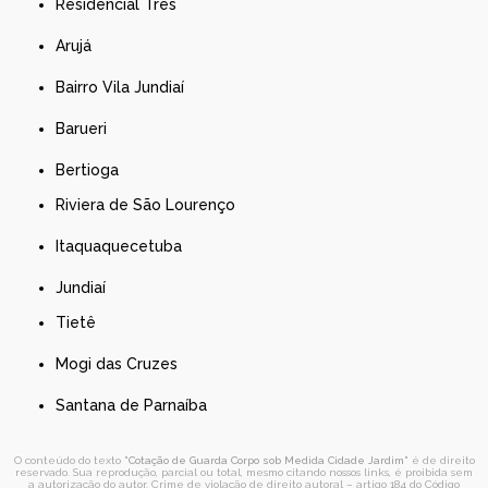
Residencial Três
Arujá
Bairro Vila Jundiaí
Barueri
Bertioga
Riviera de São Lourenço
Itaquaquecetuba
Jundiaí
Tietê
Mogi das Cruzes
Santana de Parnaíba
O conteúdo do texto "
Cotação de Guarda Corpo sob Medida Cidade Jardim
" é de direito
reservado. Sua reprodução, parcial ou total, mesmo citando nossos links, é proibida sem
a autorização do autor. Crime de violação de direito autoral – artigo 184 do Código