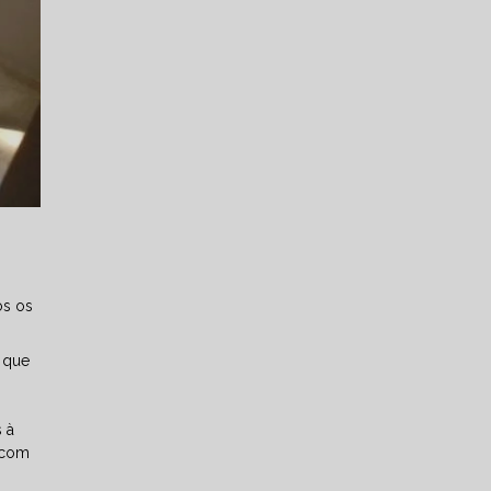
os os
 que
 à
 com