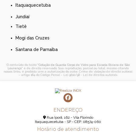
Itaquaquecetuba
Jundiaí
Tietê
Mogi das Cruzes
Santana de Parnaíba
O conteúdo do texto "
Cotação de Guarda Corpo de Vidro para Escada Riviera de São
Lourenço
" é de direito reservado. Sua reprodução, parcial ou total, mesmo citando
nossos links, é proibida sem a autorização do autor. Crime de violação de direito autoral
– artigo 184 do Código Penal –
Lei 9610/98 - Lei de direitos autorais
.
ENDEREÇO
Rua Iporã, 162 - Vila Florindo
Itaquaquecetuba - SP - CEP: 08574-060
Horário de atendimento