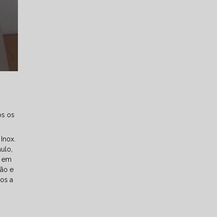
os os
Inox.
ulo,
u em
mão e
tos a