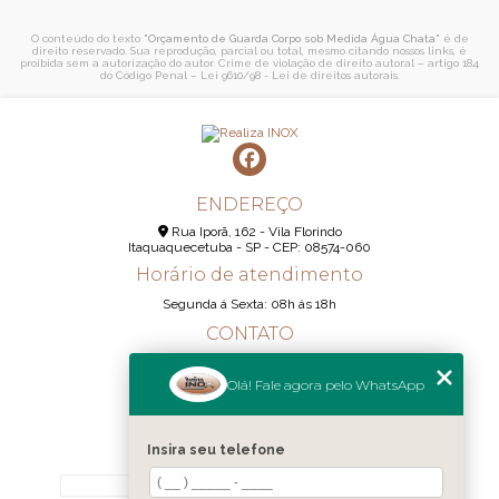
O conteúdo do texto "
Orçamento de Guarda Corpo sob Medida Água Chata
" é de
direito reservado. Sua reprodução, parcial ou total, mesmo citando nossos links, é
proibida sem a autorização do autor. Crime de violação de direito autoral – artigo 184
do Código Penal –
Lei 9610/98 - Lei de direitos autorais
.
ENDEREÇO
Rua Iporã, 162 - Vila Florindo
Itaquaquecetuba - SP - CEP: 08574-060
Horário de atendimento
Segunda á Sexta: 08h ás 18h
CONTATO
(11) 95290-6233
Olá! Fale agora pelo WhatsApp
(11) 98189-1344
contato@realizainox.com
Insira seu telefone
MENU
HOME