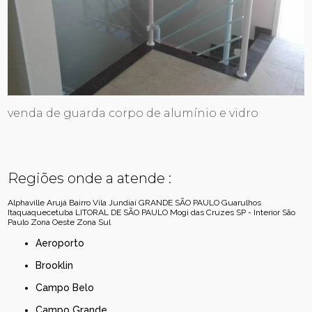
venda de guarda corpo de alumínio e vidro
Regiões onde a atende :
Alphaville
Arujá
Bairro Vila Jundiaí
GRANDE SÃO PAULO
Guarulhos
Itaquaquecetuba
LITORAL DE SÃO PAULO
Mogi das Cruzes
SP - Interior
São
Paulo
Zona Oeste
Zona Sul
Aeroporto
Brooklin
Campo Belo
Campo Grande