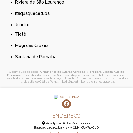
Riviera de São Lourenço
Itaquaquecetuba
Jundiaí
Tietê
Mogi das Cruzes
Santana de Parnaíba
O conteúdo do texto "
Orçamento de Guarda Corpo de Vidro para Escada Alto de
Pinheiros
" é de direito reservado. Sua reprodução, parcial ou total, mesmo citando
nossos links, é proibida sem a autorização do autor. Crime de violação de direito autoral
– artigo 184 do Código Penal –
Lei 9610/98 - Lei de direitos autorais
.
ENDEREÇO
Rua Iporã, 162 - Vila Florindo
Itaquaquecetuba - SP - CEP: 08574-060