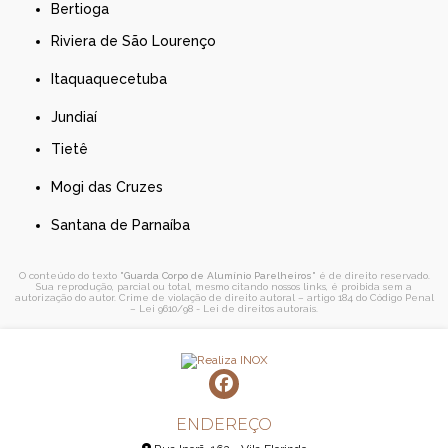
Bertioga
Riviera de São Lourenço
Itaquaquecetuba
Jundiaí
Tietê
Mogi das Cruzes
Santana de Parnaíba
O conteúdo do texto "
Guarda Corpo de Alumínio Parelheiros
" é de direito reservado.
Sua reprodução, parcial ou total, mesmo citando nossos links, é proibida sem a
autorização do autor. Crime de violação de direito autoral – artigo 184 do Código Penal
–
Lei 9610/98 - Lei de direitos autorais
.
ENDEREÇO