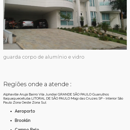
guarda corpo de alumínio e vidro
Regiões onde a atende :
Alphaville
Arujá
Bairro Vila Jundiaí
GRANDE SÃO PAULO
Guarulhos
Itaquaquecetuba
LITORAL DE SÃO PAULO
Mogi das Cruzes
SP - Interior
São
Paulo
Zona Oeste
Zona Sul
Aeroporto
Brooklin
Campo Belo