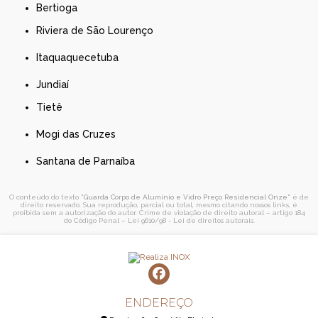
Bertioga
Riviera de São Lourenço
Itaquaquecetuba
Jundiaí
Tietê
Mogi das Cruzes
Santana de Parnaíba
O conteúdo do texto "
Guarda Corpo de Alumínio e Vidro Preço Residencial Onze
" é de
direito reservado. Sua reprodução, parcial ou total, mesmo citando nossos links, é
proibida sem a autorização do autor. Crime de violação de direito autoral – artigo 184
do Código Penal –
Lei 9610/98 - Lei de direitos autorais
.
ENDEREÇO