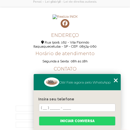
Penal –
Lei 9610/98 - Lei de direitos autorais
.
ENDEREÇO
Rua Iporã, 162 - Vila Florindo
Itaquaquecetuba - SP - CEP: 08574-060
Horário de atendimento
Segunda á Sexta: 08h ás 18h
CONTATO
(11) 95290-6233
Olá! Fale agora pelo WhatsApp
(11) 98189-1344
contato@realizainox.com
Insira seu telefone
MENU
HOME
QUEM SOMOS
INICIAR CONVERSA
CONTATO