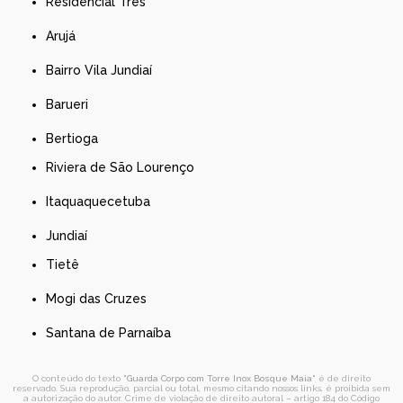
Residencial Três
Arujá
Bairro Vila Jundiaí
Barueri
Bertioga
Riviera de São Lourenço
Itaquaquecetuba
Jundiaí
Tietê
Mogi das Cruzes
Santana de Parnaíba
O conteúdo do texto "
Guarda Corpo com Torre Inox Bosque Maia
" é de direito
reservado. Sua reprodução, parcial ou total, mesmo citando nossos links, é proibida sem
a autorização do autor. Crime de violação de direito autoral – artigo 184 do Código