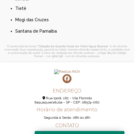
Tietê
Mogi das Cruzes
Santana de Parnaíba
O conteúdo do texto "
Cotação de Guarda Corpo de Vidro Água Branca
" é de direito
reservado. Sua reprodução, parcial ou total, mesmo citando nossos links, é proibida sem
a autorização do autor. Crime de violação de direito autoral – artigo 184 do Código
Penal –
Lei 9610/98 - Lei de direitos autorais
.
ENDEREÇO
Rua Iporã, 162 - Vila Florindo
Itaquaquecetuba - SP - CEP: 08574-060
Horário de atendimento
Segunda á Sexta: 08h ás 18h
CONTATO
(11) 95290-6233