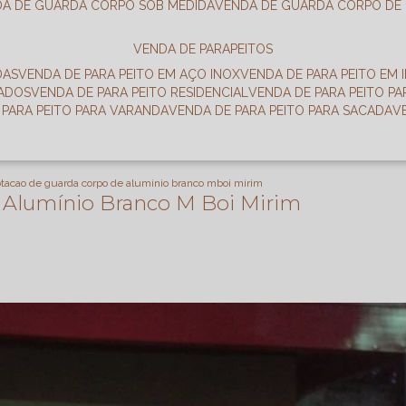
DA DE GUARDA CORPO SOB MEDIDA
VENDA DE GUARDA CORPO DE
VENDA DE PARAPEITOS
DAS
VENDA DE PARA PEITO EM AÇO INOX
VENDA DE PARA PEITO EM 
RADOS
VENDA DE PARA PEITO RESIDENCIAL
VENDA DE PARA PEITO P
E PARA PEITO PARA VARANDA
VENDA DE PARA PEITO PARA SACADA
otacao de guarda corpo de aluminio branco mboi mirim
 Alumínio Branco M Boi Mirim